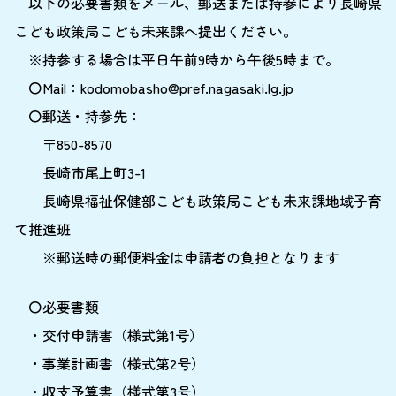
以下の必要書類をメール、郵送または持参により長崎県
こども政策局こども未来課へ提出ください。
※持参する場合は平日午前9時から午後5時まで。
〇Mail：kodomobasho@pref.nagasaki.lg.jp
〇郵送・持参先：
〒850-8570
長崎市尾上町3-1
長崎県福祉保健部こども政策局こども未来課地域子育
て推進班
※郵送時の郵便料金は申請者の負担となります
〇必要書類
・交付申請書（様式第1号）
・事業計画書（様式第2号）
・収支予算書（様式第3号）