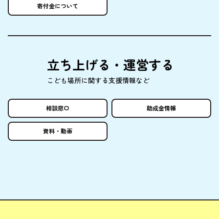
寄付金
について
立
ち
上
げる・
運営
する
こども
場所
に
関
する
支援情報
など
相談窓口
助成金情報
資料
・
動画