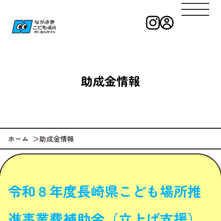
インスタグラ
ログイン
ながさきこども
助成金情報
ホーム
助成金情報
令和８年度長崎県こども場所推
進事業費補助金（立上げ支援）