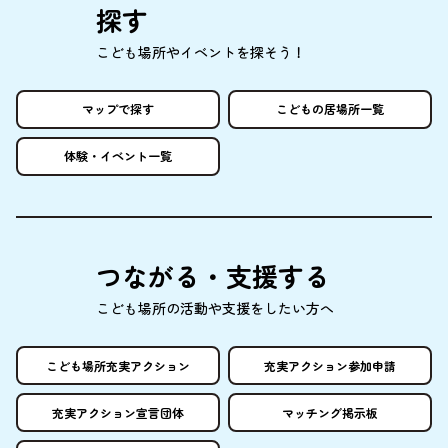
探
す
こども
場所
やイベントを
探
そう！
マップで
探
す
こどもの
居場所
一覧
体験
・イベント
一覧
つながる・
支援
する
こども
場所
の
活動
や
支援
をしたい
方
へ
こども
場所
充実
アクション
充実
アクション
参加申請
充実
アクション
宣言団体
マッチング
掲示板