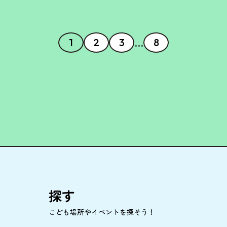
…
1
2
3
8
探
す
こども
場所
やイベントを
探
そう！