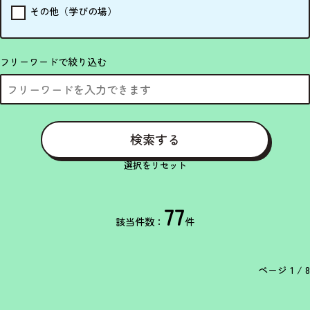
その他（学びの場）
フリーワードで
絞り込む
検索する
選択をリセット
77
該当件数：
件
ページ
1
/
8