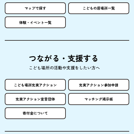
マップで
探
す
こどもの
居場所
一覧
体験
・イベント
一覧
つながる・
支援
する
こども
場所
の
活動
や
支援
をしたい
方
へ
こども
場所
充実
アクション
充実
アクション
参加申請
充実
アクション
宣言団体
マッチング
掲示板
寄付金
について