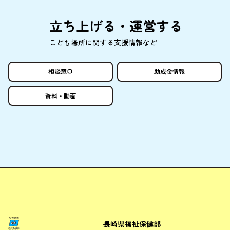
立
ち
上
げる・
運営
する
こども
場所
に
関
する
支援情報
など
相談窓口
助成金情報
資料
・
動画
長崎県福祉保健部
ながさきこども場所ポータルサ