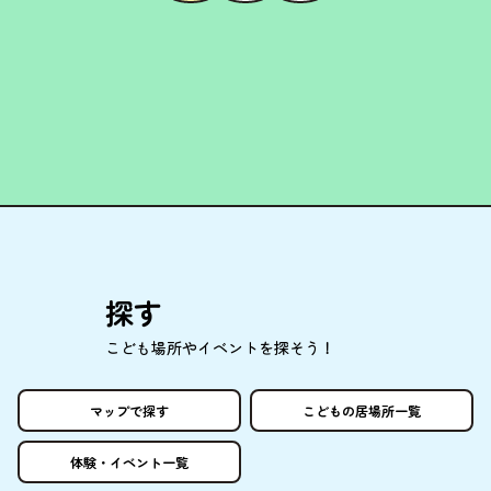
探
す
こども
場所
やイベントを
探
そう！
マップで
探
す
こどもの
居場所
一覧
体験
・イベント
一覧