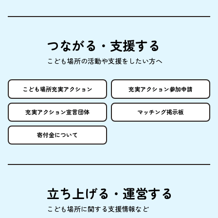
つながる・
支援
する
こども
場所
の
活動
や
支援
をしたい
方
へ
こども
場所
充実
アクション
充実
アクション
参加申請
充実
アクション
宣言団体
マッチング
掲示板
寄付金
について
立
ち
上
げる・
運営
する
こども
場所
に
関
する
支援情報
など