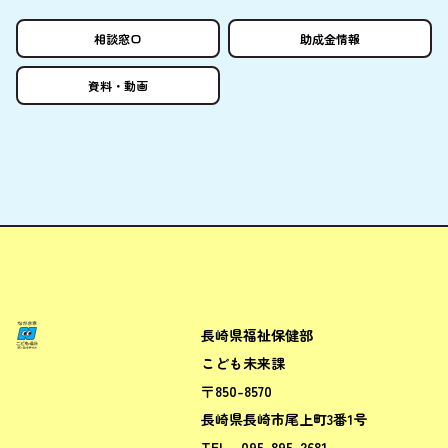
相談窓口
助成金情報
資料
・
動画
長崎県福祉保健部
ながさきこども場所ポータルサ
こども未来課
〒850-8570
長崎県長崎市尾上町3番1号
TEL
095-895-2681