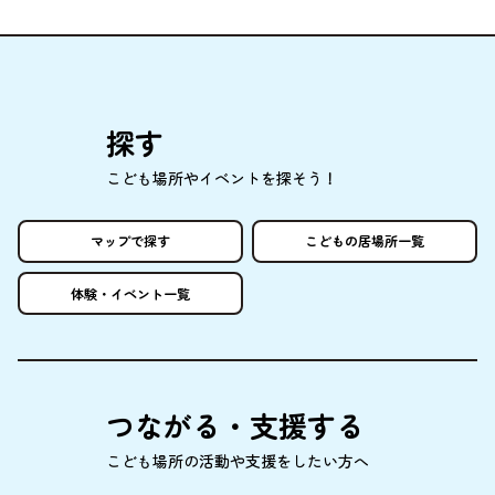
探
す
こども
場所
やイベントを
探
そう！
マップで
探
す
こどもの
居場所
一覧
体験
・イベント
一覧
つながる・
支援
する
こども
場所
の
活動
や
支援
をしたい
方
へ