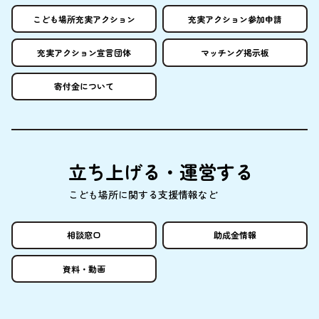
こども
場所
充実
アクション
充実
アクション
参加申請
充実
アクション
宣言団体
マッチング
掲示板
寄付金
について
立
ち
上
げる・
運営
する
こども
場所
に
関
する
支援情報
など
相談窓口
助成金情報
資料
・
動画