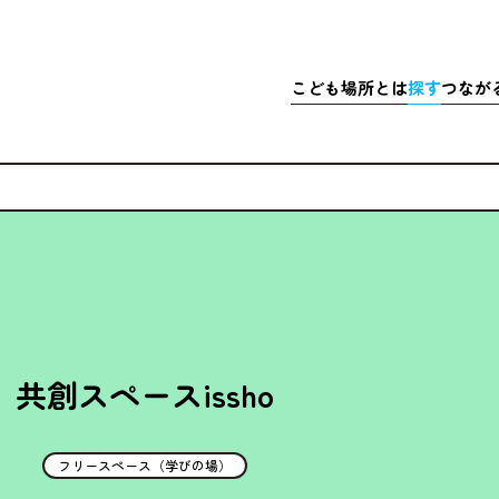
こども
場所
とは
探
す
つなが
さきこども場所ポータルサイト
マップで
こども
探
こどもの
充実
居
ア
体験
・イベ
充実
ア
マッチ
寄付金
共創スペースissho
フリースペース（学びの場）