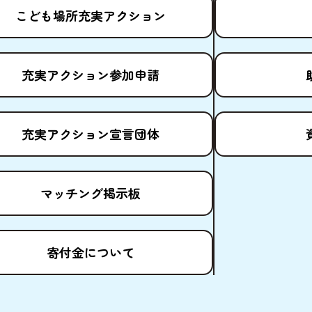
こども
場所
充実
アクション
充実
アクション
参加申請
充実
アクション
宣言団体
マッチング
掲示板
寄付金
について