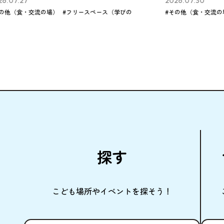
2026.07.30
202
の
#その他（食・交流の場）
#その他（学びの場）
#こ
探
す
こども
場所
やイベントを
探
そう！