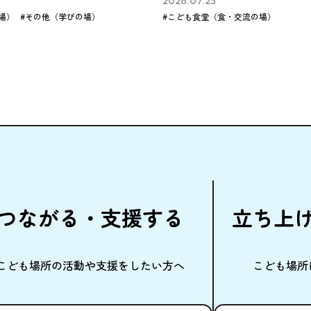
6.07.23
2026.07.23
ども食堂（食・交流の場）
#フリースペース（学
つながる・
支援
する
立
ち
上
こども
場所
の
活動
や
支援
をしたい
方
へ
こども
場所