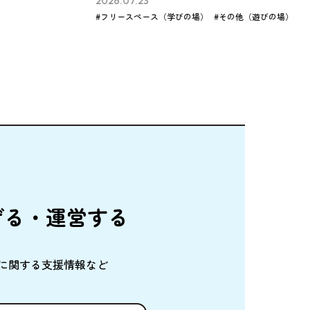
2026.07.21
びの場）
#その他（遊びの場）
#その他（学びの場）
げる・
運営
する
に
関
する
支援情報
など