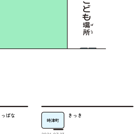
っき
ゆうわ会 地域交
長崎市