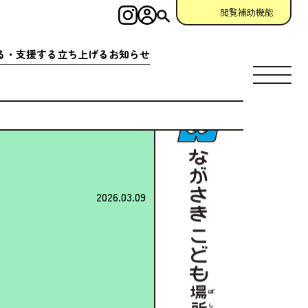
閲覧補助機能
インスタグラム
ログイン
検索
る・
支援
する
立
ち
上
げる
お
知
らせ
す
場所
充実
アクション
相談窓口
場所
クション
一覧
参加
申請
助成金情報
ント
クション
一覧
宣言
団体
資料
・
動画
ング
掲示板
2026.03.09
について