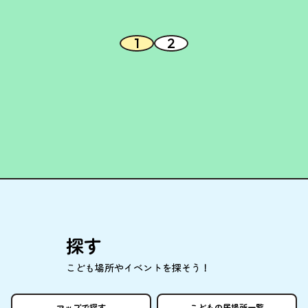
1
2
探
す
こども
場所
やイベントを
探
そう！
マップで
探
す
こどもの
居場所
一覧