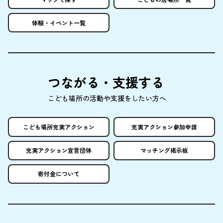
体験
・イベント
一覧
つながる・
支援
する
こども
場所
の
活動
や
支援
をしたい
方
へ
こども
場所
充実
アクション
充実
アクション
参加申請
充実
アクション
宣言団体
マッチング
掲示板
寄付金
について