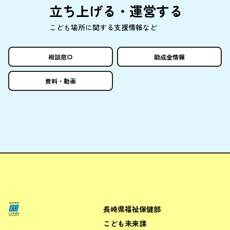
立
ち
上
げる・
運営
する
こども
場所
に
関
する
支援情報
など
相談窓口
助成金情報
資料
・
動画
長崎県福祉保健部
ながさきこども場所ポータルサ
こども未来課