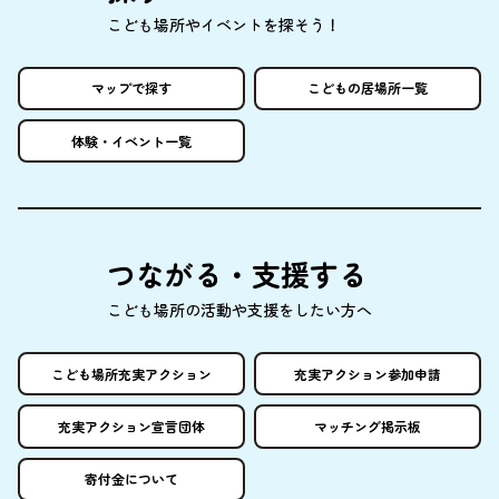
こども
場所
やイベントを
探
そう！
マップで
探
す
こどもの
居場所
一覧
体験
・イベント
一覧
つながる・
支援
する
こども
場所
の
活動
や
支援
をしたい
方
へ
こども
場所
充実
アクション
充実
アクション
参加申請
充実
アクション
宣言団体
マッチング
掲示板
寄付金
について