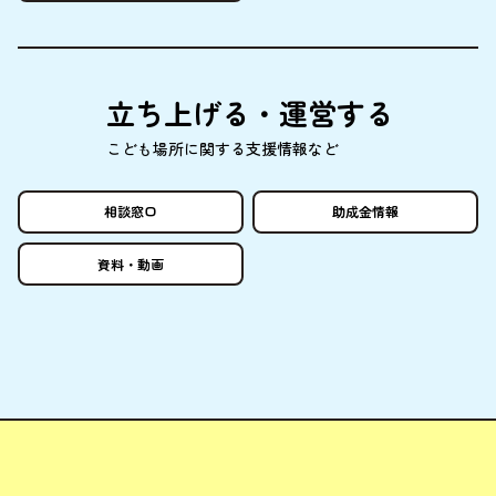
立
ち
上
げる・
運営
する
こども
場所
に
関
する
支援情報
など
相談窓口
助成金情報
資料
・
動画