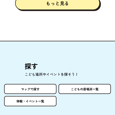
もっと
見
る
探
す
こども
場所
やイベントを
探
そう！
マップで
探
す
こどもの
居場所
一覧
体験
・イベント
一覧