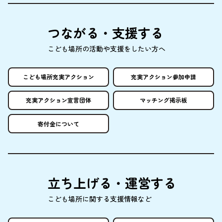
つながる・
支援
する
こども
場所
の
活動
や
支援
をしたい
方
へ
こども
場所
充実
アクション
充実
アクション
参加申請
充実
アクション
宣言団体
マッチング
掲示板
寄付金
について
立
ち
上
げる・
運営
する
こども
場所
に
関
する
支援情報
など