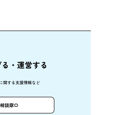
げる・
運営
する
に
関
する
支援情報
など
相談窓口