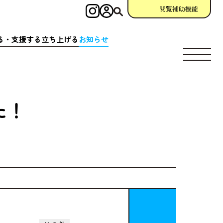
閲覧補助機能
インスタグラム
ログイン
検索
る・
支援
する
立
ち
上
げる
お
知
らせ
す
場所
充実
アクション
相談窓口
場所
クション
一覧
参加
申請
助成金情報
た！
ント
クション
一覧
宣言
団体
資料
・
動画
ング
掲示板
について