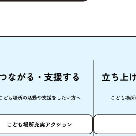
つながる・
支援
する
立
ち
上
こども
場所
の
活動
や
支援
をしたい
方
へ
こども
場所
こども
場所
充実
アクション