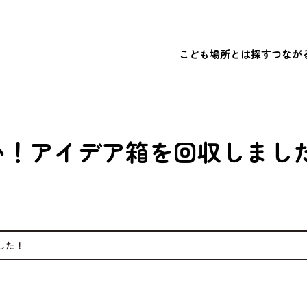
こども
場所
とは
探
す
つなが
さきこども場所ポータルサイト
マップで
こども
探
こどもの
充実
居
ア
い！アイデア箱を回収しまし
体験
・イベ
充実
ア
マッチ
寄付金
した！