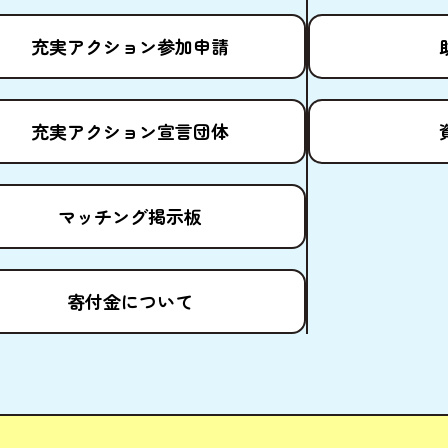
充実
アクション
参加申請
充実
アクション
宣言団体
マッチング
掲示板
寄付金
について