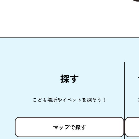
探
す
こども
場所
やイベントを
探
そう！
マップで
探
す