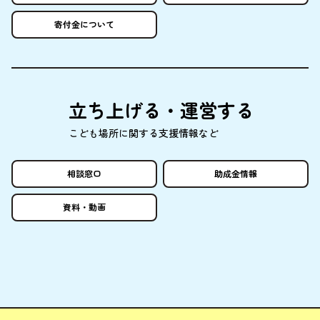
寄付金
について
立
ち
上
げる・
運営
する
こども
場所
に
関
する
支援情報
など
相談窓口
助成金情報
資料
・
動画