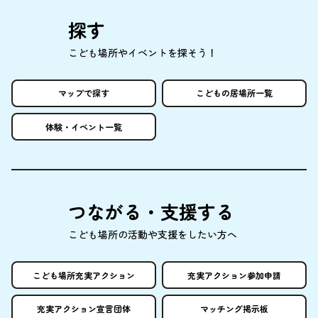
探
す
こども
場所
やイベントを
探
そう！
マップで
探
す
こどもの
居場所
一覧
体験
・イベント
一覧
つながる・
支援
する
こども
場所
の
活動
や
支援
をしたい
方
へ
こども
場所
充実
アクション
充実
アクション
参加申請
充実
アクション
宣言団体
マッチング
掲示板