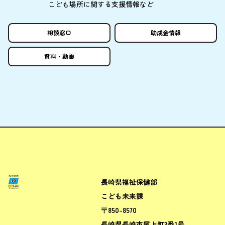
こども
場所
に
関
する
支援情報
など
相談窓口
助成金情報
資料
・
動画
長崎県福祉保健部
ながさきこども場所ポータルサ
こども未来課
〒850-8570
長崎県長崎市尾上町3番1号