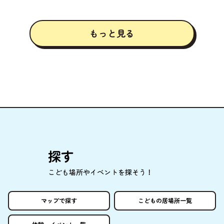
もっと
見
る
探
す
こども
場所
やイベントを
探
そう！
マップで
探
す
こどもの
居場所
一覧