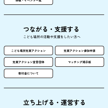
体験
・イベント
一覧
つながる・
支援
する
こども
場所
の
活動
や
支援
をしたい
方
へ
こども
場所
充実
アクション
充実
アクション
参加申請
充実
アクション
宣言団体
マッチング
掲示板
寄付金
について
立
ち
上
げる・
運営
する