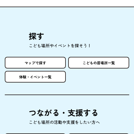
探
す
こども
場所
やイベントを
探
そう！
マップで
探
す
こどもの
居場所
一覧
体験
・イベント
一覧
つながる・
支援
する
こども
場所
の
活動
や
支援
をしたい
方
へ