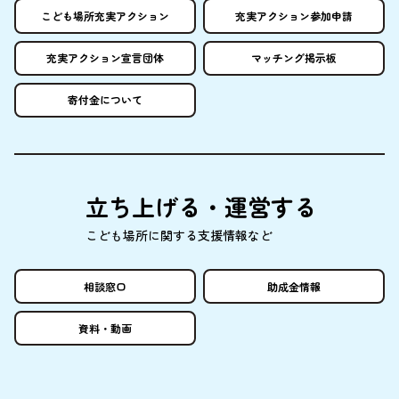
こども
場所
充実
アクション
充実
アクション
参加申請
充実
アクション
宣言団体
マッチング
掲示板
寄付金
について
立
ち
上
げる・
運営
する
こども
場所
に
関
する
支援情報
など
相談窓口
助成金情報
資料
・
動画