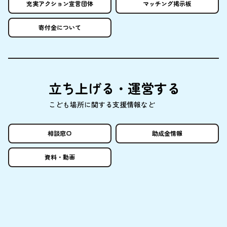
充実
アクション
宣言団体
マッチング
掲示板
寄付金
について
立
ち
上
げる・
運営
する
こども
場所
に
関
する
支援情報
など
相談窓口
助成金情報
資料
・
動画