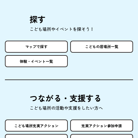
探
す
こども
場所
やイベントを
探
そう！
マップで
探
す
こどもの
居場所
一覧
体験
・イベント
一覧
つながる・
支援
する
こども
場所
の
活動
や
支援
をしたい
方
へ
こども
場所
充実
アクション
充実
アクション
参加申請