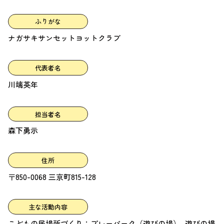
ふりがな
ナガサキサンセットヨットクラブ
代表者名
川端英年
担当者名
森下勇示
住所
〒850-0068 三京町815-128
主な活動内容
こどもの居場所づくり：プレーパーク（遊びの場）, 遊びの提