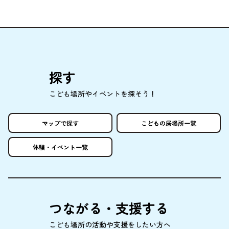
探
す
こども
場所
やイベントを
探
そう！
マップで
探
す
こどもの
居場所
一覧
体験
・イベント
一覧
つながる・
支援
する
こども
場所
の
活動
や
支援
をしたい
方
へ