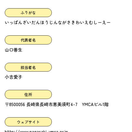
ふりがな
いっぱんざいだんほうじんながさきわいえむしーえー
代表者名
山口善生
担当者名
小吉愛子
住所
〒8500056 長崎県長崎市恵美須町4-7 YMCAビル1階
ウェブサイト
http://www.nagasaki-ymca.or.jp