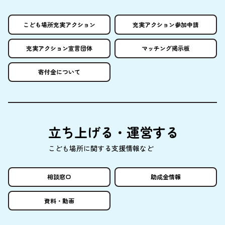
こども
場所
充実
アクション
充実
アクション
参加申請
充実
アクション
宣言団体
マッチング
掲示板
寄付金
について
立
ち
上
げる・
運営
する
こども
場所
に
関
する
支援情報
など
相談窓口
助成金情報
資料
・
動画