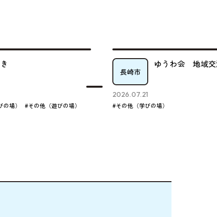
っき
ゆうわ会 地域交
長崎市
2026.07.21
びの場）
#その他（遊びの場）
#その他（学びの場）