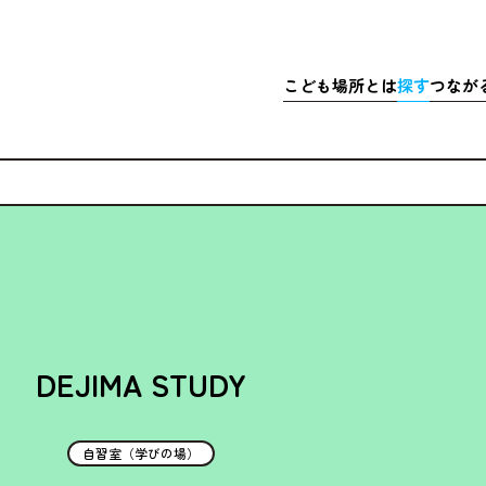
こども
場所
とは
探
す
つなが
さきこども場所ポータルサイト
マップで
こども
探
こどもの
充実
居
ア
体験
・イベ
充実
ア
マッチ
寄付金
DEJIMA STUDY
自習室（学びの場）