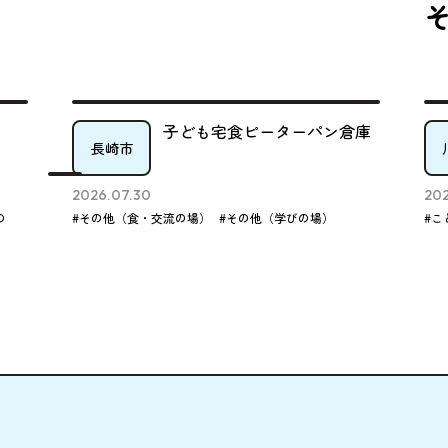
子ども宅食ピーターパン倉庫
長崎市
2026.07.30
202
の
#その他（食・交流の場）
#その他（学びの場）
#こ