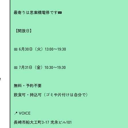
最寄りは思案橋電停です🚃
【開放日】
📅 6月30日（火）13:00〜19:30
📅 7月31日（金）10:30〜19:30
無料・予約不要
飲食可・持込可（ゴミや片付けは自分で）
📍 VOICE
長崎市船大工町3-17 光永ビル101