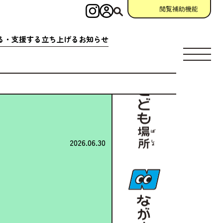
閲覧補助機能
インスタグラム
ログイン
検索
る・
支援
する
立
ち
上
げる
お
知
らせ
す
場所
充実
アクション
相談窓口
場所
クション
一覧
参加
申請
助成金情報
ント
クション
一覧
宣言
団体
資料
・
動画
ング
掲示板
2026.06.30
について