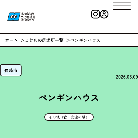
インスタグラ
ログイン
ながさきこども
ホーム
こどもの居場所一覧
ペンギンハウス
長崎市
2026.03.09
ペンギンハウス
その他（食・交流の場）