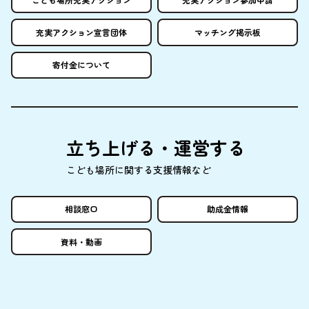
充実
アクション
宣言団体
マッチング
掲示板
寄付金
について
立
ち
上
げる・
運営
する
こども
場所
に
関
する
支援情報
など
相談窓口
助成金情報
資料
・
動画