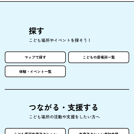
探
す
こども
場所
やイベントを
探
そう！
マップで
探
す
こどもの
居場所
一覧
体験
・イベント
一覧
つながる・
支援
する
こども
場所
の
活動
や
支援
をしたい
方
へ
こども
場所
充実
アクション
充実
アクション
参加申請