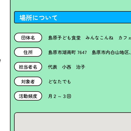
場所について
団体名
島原子ども食堂 みんなこんね カフ
住所
島原市湖南町 7647 島原市内白山地
担当者名
代表 小西 治子
対象者
どなたでも
活動頻度
月２～３回