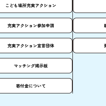
こども
場所
充実
アクション
充実
アクション
参加申請
充実
アクション
宣言団体
マッチング
掲示板
寄付金
について