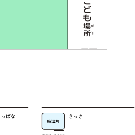
っき
ゆうわ会 地域交
長崎市