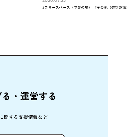
2026.07.21
びの場）
#その他（遊びの場）
#その他（学びの場）
げる・
運営
する
に
関
する
支援情報
など