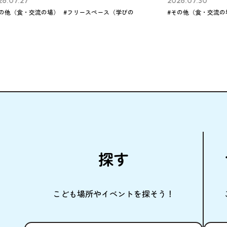
2026.07.30
202
の
#その他（食・交流の場）
#その他（学びの場）
#こ
探
す
こども
場所
やイベントを
探
そう！