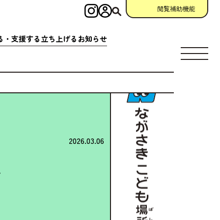
閲覧補助機能
インスタグラム
ログイン
検索
る・
支援
する
立
ち
上
げる
お
知
らせ
す
場所
充実
アクション
相談窓口
場所
クション
一覧
参加
申請
助成金情報
ント
クション
一覧
宣言
団体
資料
・
動画
ング
掲示板
2026.03.06
について
ン