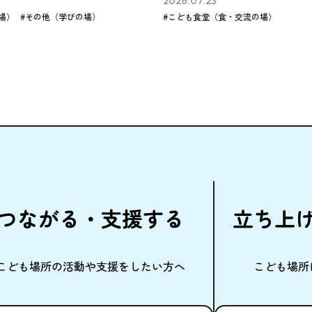
6.07.23
2026.07.23
ども食堂（食・交流の場）
#フリースペース（学
つながる・
支援
する
立
ち
上
こども
場所
の
活動
や
支援
をしたい
方
へ
こども
場所