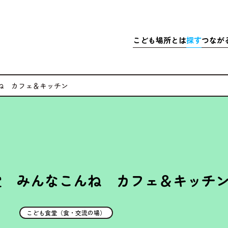
こども
場所
とは
探
す
つなが
さきこども場所ポータルサイト
マップで
こども
探
ね カフェ＆キッチン
こどもの
充実
居
ア
体験
・イベ
充実
ア
マッチ
寄付金
堂 みんなこんね カフェ＆キッチ
こども食堂（食・交流の場）