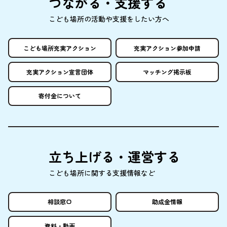
つながる・
支援
する
こども
場所
の
活動
や
支援
をしたい
方
へ
こども
場所
充実
アクション
充実
アクション
参加申請
充実
アクション
宣言団体
マッチング
掲示板
寄付金
について
立
ち
上
げる・
運営
する
こども
場所
に
関
する
支援情報
など
相談窓口
助成金情報
資料
・
動画