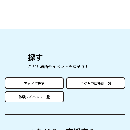
探
す
こども
場所
やイベントを
探
そう！
マップで
探
す
こどもの
居場所
一覧
体験
・イベント
一覧