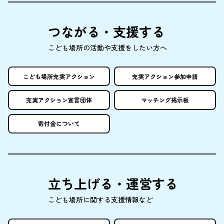
つながる・
支援
する
こども
場所
の
活動
や
支援
をしたい
方
へ
こども
場所
充実
アクション
充実
アクション
参加申請
充実
アクション
宣言団体
マッチング
掲示板
寄付金
について
立
ち
上
げる・
運営
する
こども
場所
に
関
する
支援情報
など