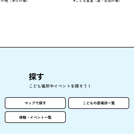
#こども食堂（食・交流の場）
探
す
こども
場所
やイベントを
探
そう！
マップで
探
す
こどもの
居場所
一覧
体験
・イベント
一覧