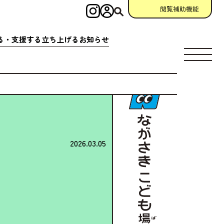
閲覧補助機能
インスタグラム
ログイン
検索
る・
支援
する
立
ち
上
げる
お
知
らせ
す
場所
充実
アクション
相談窓口
場所
クション
一覧
参加
申請
助成金情報
ント
クション
一覧
宣言
団体
資料
・
動画
ング
掲示板
2026.03.05
について