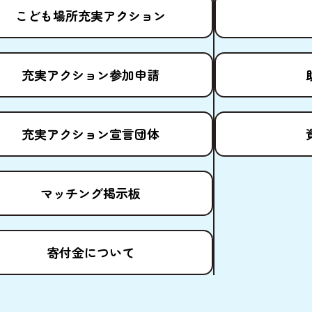
こども
場所
充実
アクション
充実
アクション
参加申請
充実
アクション
宣言団体
マッチング
掲示板
寄付金
について