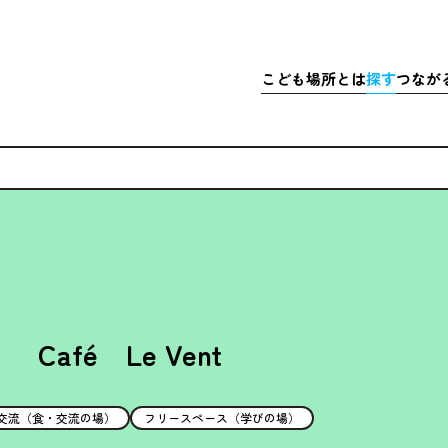
こども
場所
とは
探
す
つなが
さきこども場所ポータルサイト
マップで
こども
探
こどもの
充実
居
ア
体験
・イベ
充実
ア
マッチ
寄付金
Café Le Vent
交流（食・交流の場）
フリースペース（学びの場）