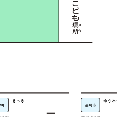
っき
ゆうわ会 地域交
長崎市