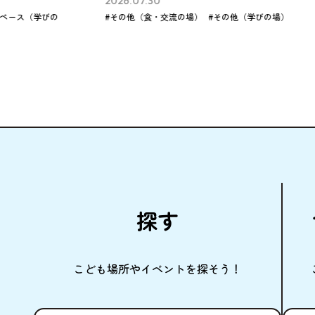
2026.07.30
202
の
#その他（食・交流の場）
#その他（学びの場）
#こ
探
す
こども
場所
やイベントを
探
そう！