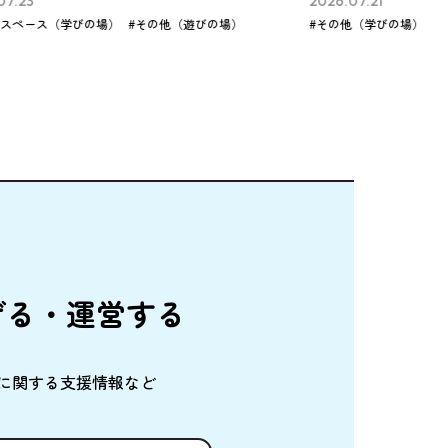
2026.07.21
びの場）
#その他（遊びの場）
#その他（学びの場）
げる・
運営
する
に
関
する
支援情報
など