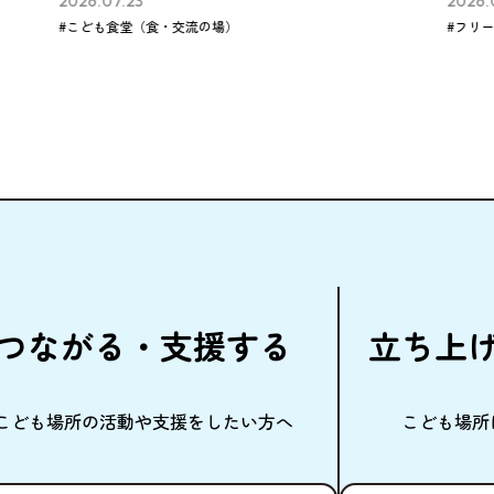
6.07.23
2026.07.23
ども食堂（食・交流の場）
#フリースペース（学
つながる・
支援
する
立
ち
上
こども
場所
の
活動
や
支援
をしたい
方
へ
こども
場所