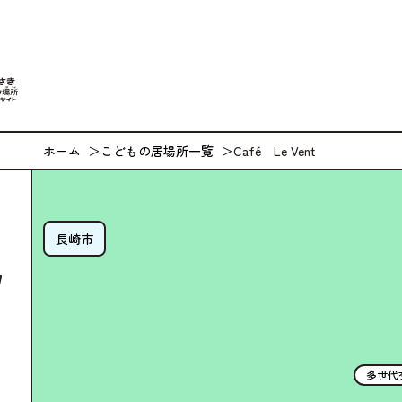
なが
ホーム
こどもの居場所一覧
Café Le Vent
長崎市
多世代