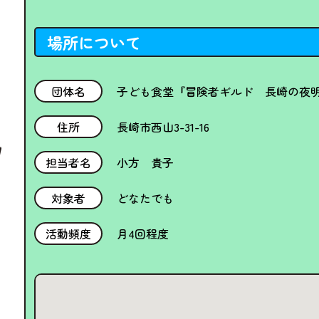
場所について
団体名
子ども食堂『冒険者ギルド 長崎の夜
住所
長崎市西山3-31-16
担当者名
小方 貴子
対象者
どなたでも
活動頻度
月4回程度