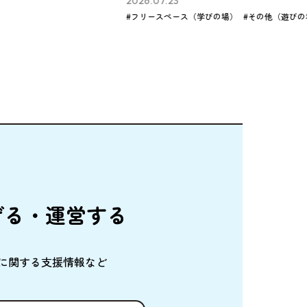
2026.07.21
びの場）
#その他（遊びの場）
#その他（学びの場）
げる・
運営
する
に
関
する
支援情報
など