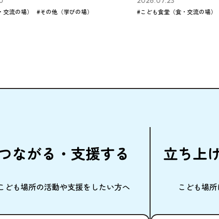
6.07.23
2026.07.23
ども食堂（食・交流の場）
#フリースペース（学
つながる・
支援
する
立
ち
上
こども
場所
の
活動
や
支援
をしたい
方
へ
こども
場所