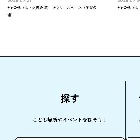
2026.07.30
202
の
#その他（食・交流の場）
#その他（学びの場）
#こ
探
す
こども
場所
やイベントを
探
そう！