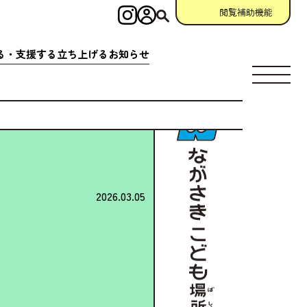
閲覧補助機能
インスタグラム
ログイン
検索
る・
支援
する
立
ち
上
げる
お
知
らせ
す
場所
充実
アクション
相談窓口
場所
クション
一覧
参加
申請
助成金情報
ント
クション
一覧
宣言
団体
資料
・
動画
ング
掲示板
2026.03.05
について