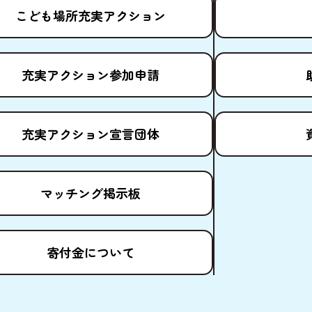
こども
場所
充実
アクション
充実
アクション
参加申請
充実
アクション
宣言団体
マッチング
掲示板
寄付金
について