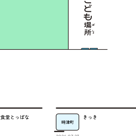
っき
ゆうわ会 地域交
長崎市