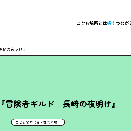
こども
場所
とは
探
す
つなが
さきこども場所ポータルサイト
マップで
こども
探
長崎の夜明け』
こどもの
充実
居
ア
体験
・イベ
充実
ア
マッチ
寄付金
『冒険者ギルド 長崎の夜明け』
こども食堂（食・交流の場）