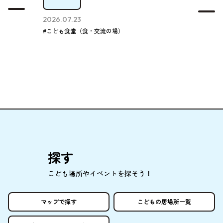
2026.07.23
#こども食堂（食・交流の場）
探
す
こども
場所
やイベントを
探
そう！
マップで
探
す
こどもの
居場所
一覧