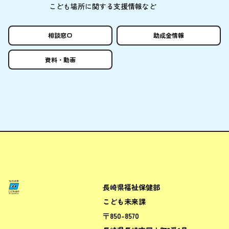
こども
場所
に
関
する
支援情報
など
相談窓口
助成金情報
資料
・
動画
長崎県福祉保健部
ながさきこども場所ポータルサ
こども未来課
〒850-8570