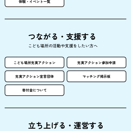
体験
・イベント
一覧
つながる・
支援
する
こども
場所
の
活動
や
支援
をしたい
方
へ
こども
場所
充実
アクション
充実
アクション
参加申請
充実
アクション
宣言団体
マッチング
掲示板
寄付金
について
立
ち
上
げる・
運営
する