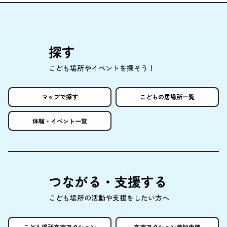
探
す
こども
場所
やイベントを
探
そう！
マップで
探
す
こどもの
居場所
一覧
体験
・イベント
一覧
つながる・
支援
する
こども
場所
の
活動
や
支援
をしたい
方
へ
こども
場所
充実
アクション
充実
アクション
参加申請