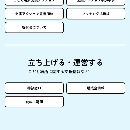
充実
アクション
宣言団体
マッチング
掲示板
寄付金
について
立
ち
上
げる・
運営
する
こども
場所
に
関
する
支援情報
など
相談窓口
助成金情報
資料
・
動画