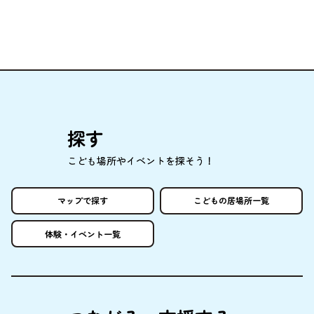
探
す
こども
場所
やイベントを
探
そう！
マップで
探
す
こどもの
居場所
一覧
体験
・イベント
一覧