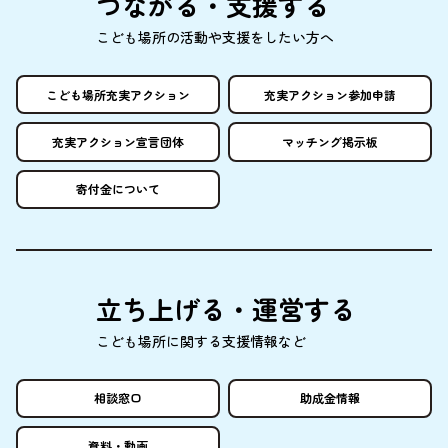
つながる・
支援
する
こども
場所
の
活動
や
支援
をしたい
方
へ
こども
場所
充実
アクション
充実
アクション
参加申請
充実
アクション
宣言団体
マッチング
掲示板
寄付金
について
立
ち
上
げる・
運営
する
こども
場所
に
関
する
支援情報
など
相談窓口
助成金情報
資料
・
動画