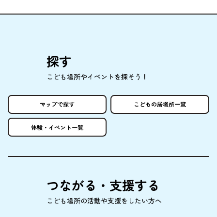
探
す
こども
場所
やイベントを
探
そう！
マップで
探
す
こどもの
居場所
一覧
体験
・イベント
一覧
つながる・
支援
する
こども
場所
の
活動
や
支援
をしたい
方
へ