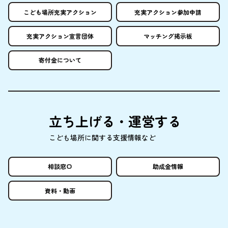
こども
場所
充実
アクション
充実
アクション
参加申請
充実
アクション
宣言団体
マッチング
掲示板
寄付金
について
立
ち
上
げる・
運営
する
こども
場所
に
関
する
支援情報
など
相談窓口
助成金情報
資料
・
動画