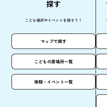
探
す
こども
場所
やイベントを
探
そう！
マップで
探
す
こどもの
居場所
一覧
体験
・イベント
一覧