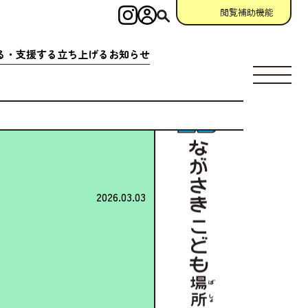
閲覧補助機能
インスタグラム
ログイン
検索
る・
支援
する
立
ち
上
げる
お
知
らせ
す
場所
充実
アクション
相談窓口
場所
クション
一覧
参加
申請
助成金情報
ント
クション
一覧
宣言
団体
資料
・
動画
ング
掲示板
2026.03.03
について