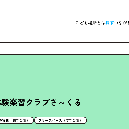
こども
場所
とは
探
す
つなが
さきこども場所ポータルサイト
マップで
こども
探
こどもの
充実
居
ア
体験
・イベ
充実
ア
マッチ
寄付金
体験楽習クラブさ～くる
の提供（遊びの場）
フリースペース（学びの場）