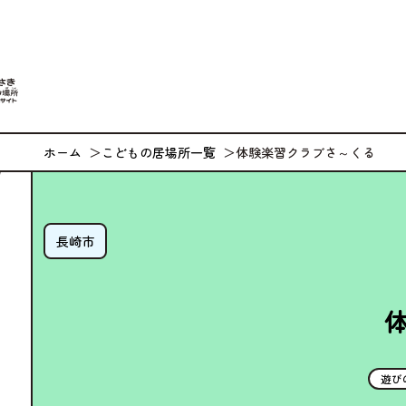
なが
ホーム
こどもの居場所一覧
体験楽習クラブさ～くる
長崎市
遊び