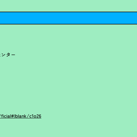
センター
ficial#!blank/c1o26