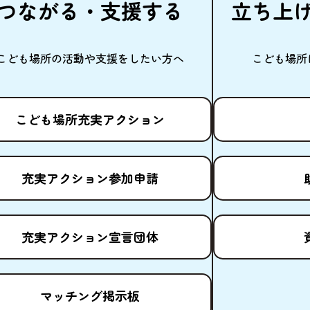
つながる・
支援
する
立
ち
上
こども
場所
の
活動
や
支援
をしたい
方
へ
こども
場所
こども
場所
充実
アクション
充実
アクション
参加申請
充実
アクション
宣言団体
マッチング
掲示板