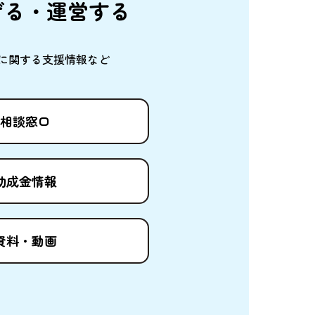
げる・
運営
する
に
関
する
支援情報
など
相談窓口
助成金情報
資料
・
動画