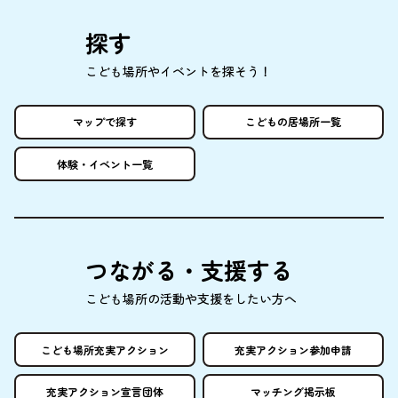
探
す
こども
場所
やイベントを
探
そう！
マップで
探
す
こどもの
居場所
一覧
体験
・イベント
一覧
つながる・
支援
する
こども
場所
の
活動
や
支援
をしたい
方
へ
こども
場所
充実
アクション
充実
アクション
参加申請
充実
アクション
宣言団体
マッチング
掲示板