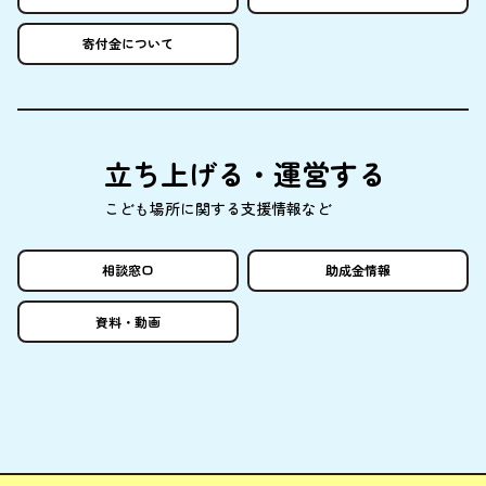
寄付金
について
立
ち
上
げる・
運営
する
こども
場所
に
関
する
支援情報
など
相談窓口
助成金情報
資料
・
動画