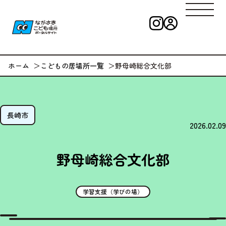
インスタグラ
ログイン
ながさきこども
ホーム
こどもの居場所一覧
野母崎総合文化部
長崎市
2026.02.09
野母崎総合文化部
学習支援（学びの場）