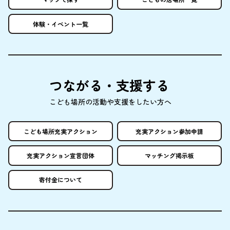
体験
・イベント
一覧
つながる・
支援
する
こども
場所
の
活動
や
支援
をしたい
方
へ
こども
場所
充実
アクション
充実
アクション
参加申請
充実
アクション
宣言団体
マッチング
掲示板
寄付金
について