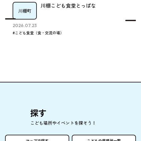
川棚こども食堂とっぱな
川棚町
2026.07.23
#こども食堂（食・交流の場）
探
す
こども
場所
やイベントを
探
そう！
マップで
探
す
こどもの
居場所
一覧