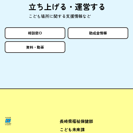
立
ち
上
げる・
運営
する
こども
場所
に
関
する
支援情報
など
相談窓口
助成金情報
資料
・
動画
長崎県福祉保健部
ながさきこども場所ポータルサ
こども未来課