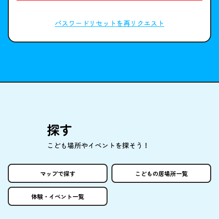
パスワードリセットを再リクエスト
探
す
こども
場所
やイベントを
探
そう！
マップで
探
す
こどもの
居場所
一覧
体験
・イベント
一覧