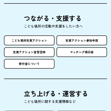
つながる・
支援
する
こども
場所
の
活動
や
支援
をしたい
方
へ
こども
場所
充実
アクション
充実
アクション
参加申請
充実
アクション
宣言団体
マッチング
掲示板
寄付金
について
立
ち
上
げる・
運営
する
こども
場所
に
関
する
支援情報
など