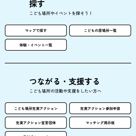
探
す
こども
場所
やイベントを
探
そう！
マップで
探
す
こどもの
居場所
一覧
体験
・イベント
一覧
つながる・
支援
する
こども
場所
の
活動
や
支援
をしたい
方
へ
こども
場所
充実
アクション
充実
アクション
参加申請
充実
アクション
宣言団体
マッチング
掲示板