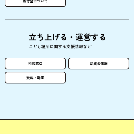
寄付金
について
立
ち
上
げる・
運営
する
こども
場所
に
関
する
支援情報
など
相談窓口
助成金情報
資料
・
動画