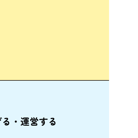
げる・
運営
する