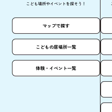
こども
場所
やイベントを
探
そう！
マップで
探
す
こどもの
居場所
一覧
体験
・イベント
一覧