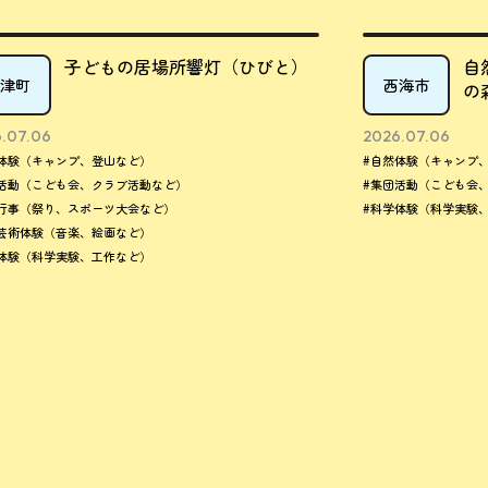
子どもの居場所響灯（ひびと）
自
津町
西海市
の
.07.06
2026.07.06
体験（キャンプ、登山など）
#自然体験（キャンプ
活動（こども会、クラブ活動など）
#集団活動（こども会
行事（祭り、スポーツ大会など）
#科学体験（科学実験
芸術体験（音楽、絵画など）
体験（科学実験、工作など）