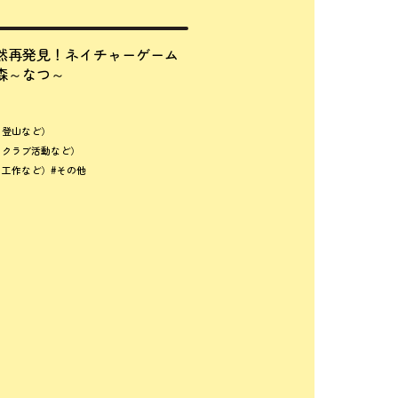
然再発見！ネイチャーゲーム
森～なつ～
、登山など）
、クラブ活動など）
、工作など）
#その他