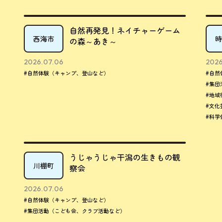
自然再発見！ネイチャーゲーム
西海市
時
の森～あき～
2026.07.06
2026
#自然体験（キャンプ、登山など）
#自然
#集団
#地域
#文化
#科学
うじゃうじゃ干潟の生きもの観
川棚町
察会
2026.07.06
#自然体験（キャンプ、登山など）
#集団活動（こども会、クラブ活動など）