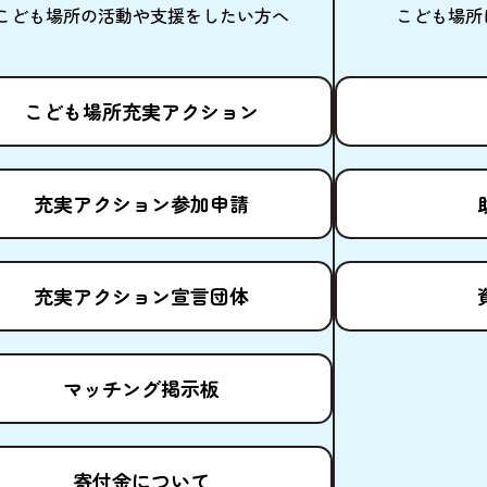
こども
場所
の
活動
や
支援
をしたい
方
へ
こども
場所
こども
場所
充実
アクション
充実
アクション
参加申請
充実
アクション
宣言団体
マッチング
掲示板
寄付金
について