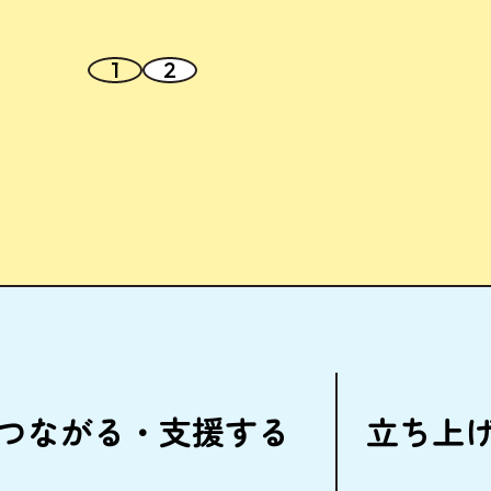
1
2
つながる・
支援
する
立
ち
上