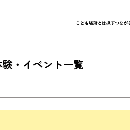
こども
場所
とは
探
す
つなが
さきこども場所ポータルサイト
マップで
こども
探
こどもの
充実
居
ア
体験
・イベント
一覧
体験
・イベ
充実
ア
マッチ
寄付金