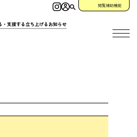
閲覧補助機能
インスタグラム
ログイン
検索
る・
支援
する
立
ち
上
げる
お
知
らせ
す
場所
充実
アクション
相談窓口
場所
クション
一覧
参加
申請
助成金情報
ント
クション
一覧
宣言
団体
資料
・
動画
ング
掲示板
について