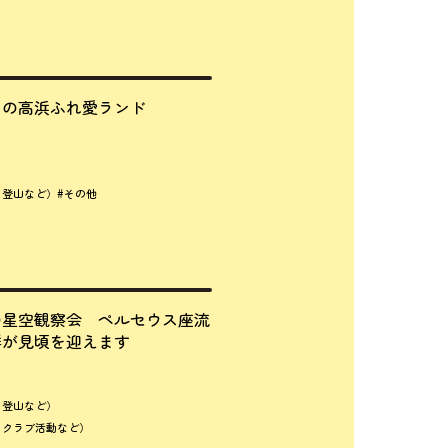
月の高浜ふれ愛ランド
、登山など）
#その他
の星空観察会 ペルセウス座流
群が見頃を迎えます
、登山など）
、クラブ活動など）