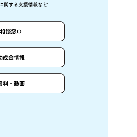
に
関
する
支援情報
など
相談窓口
助成金情報
資料
・
動画