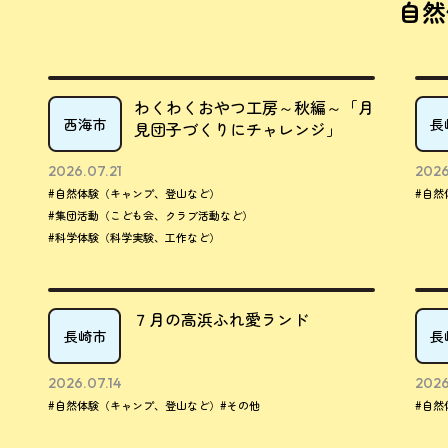
自然
わくわくおやつ工房～秋編～「月
西海市
長
見団子づくりにチャレンジ」
2026.07.21
2026
#自然体験（キャンプ、登山など）
#自然
#集団活動（こども会、クラブ活動など）
#科学体験（科学実験、工作など）
７月の高浜ふれ愛ランド
長崎市
長
2026.07.14
2026
#自然体験（キャンプ、登山など）
#その他
#自然