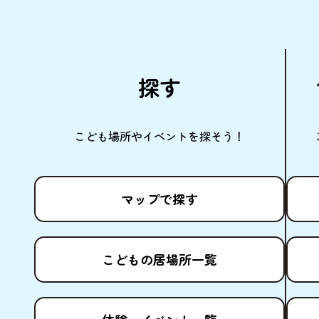
探
す
こども
場所
やイベントを
探
そう！
マップで
探
す
こどもの
居場所
一覧