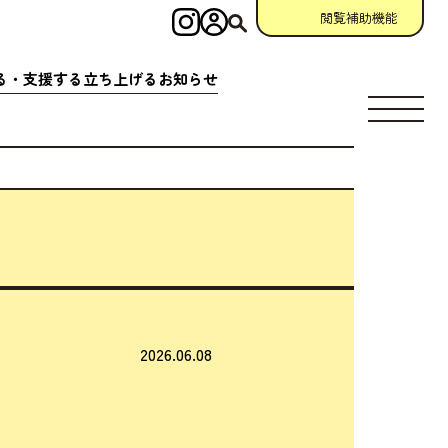
閲覧補助機能
インスタグラム
ログイン
検索
る・
支援
する
立
ち
上
げる
お
知
らせ
す
場所
充実
アクション
相談窓口
場所
クション
一覧
参加
申請
助成金情報
ント
クション
一覧
宣言
団体
資料
・
動画
ング
掲示板
について
2026.06.08