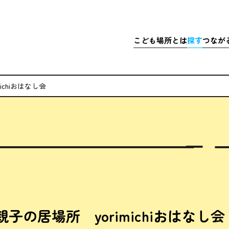
こども
場所
とは
探
す
つなが
さきこども場所ポータルサイト
マップで
こども
探
chiおはなし会
こどもの
充実
居
ア
体験
・イベ
充実
ア
マッチ
寄付金
子の居場所 yorimichiおはなし会