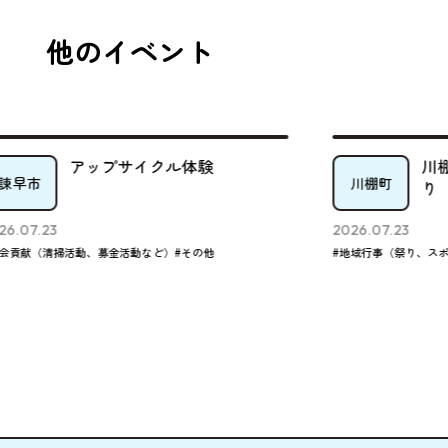
他のイベント
アップサイクル体験
川
諫早市
川棚町
り
6.07.23
2026.07.23
会貢献（清掃活動、募金活動など）
#その他
#地域行事（祭り、スポ