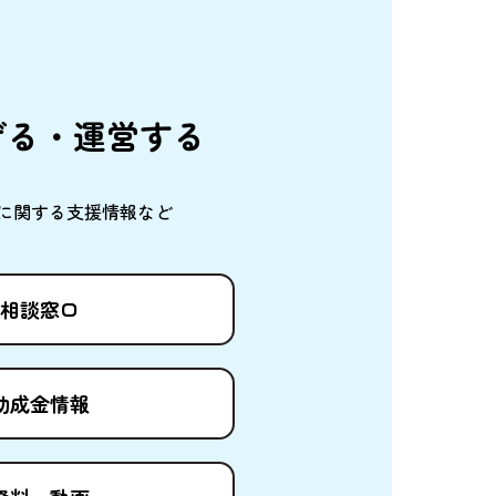
げる・
運営
する
に
関
する
支援情報
など
相談窓口
助成金情報