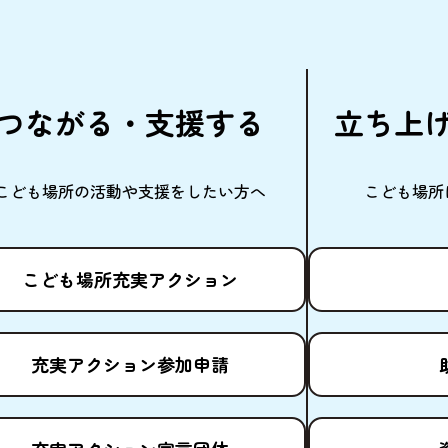
つながる・
支援
する
立
ち
上
こども
場所
の
活動
や
支援
をしたい
方
へ
こども
場所
こども
場所
充実
アクション
充実
アクション
参加申請