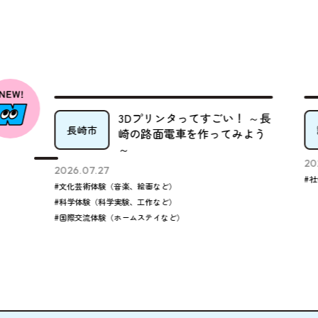
わ
3Dプリンタってすごい！ ～長
長崎市
崎の路面電車を作ってみよう
～
202
2026.07.27
#社
#文化芸術体験（音楽、絵画など）
#科学体験（科学実験、工作など）
#国際交流体験（ホームステイなど）