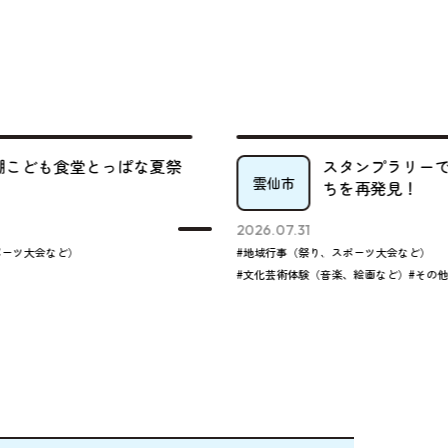
棚こども食堂とっぱな夏祭
スタンプラリーで
雲仙市
ちを再発見！
2026.07.31
ーツ大会など）
#地域行事（祭り、スポーツ大会など）
#文化芸術体験（音楽、絵画など）
#その他