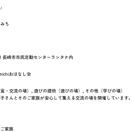
i」
りみち
21-1 長崎市市民活動センターランタナ内
ichiおはなし会
食・交流の場）, 遊びの提供（遊びの場）, その他（学びの場）
お子さんとそのご家族が安心して集える交流の場を開催しています
とご家族