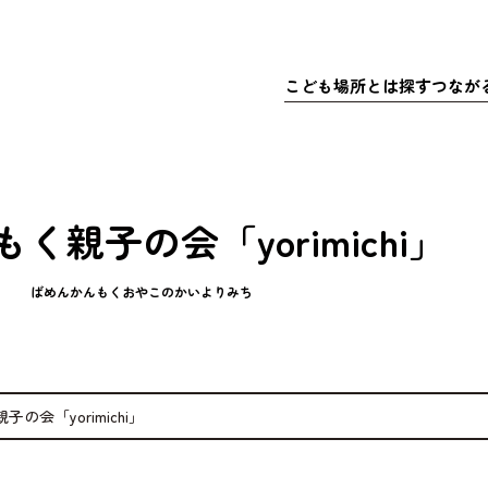
こども
場所
とは
探
す
つなが
さきこども場所ポータルサイト
マップで
こども
探
こどもの
充実
居
ア
く親子の会「yorimichi」
体験
・イベ
充実
ア
マッチ
ばめんかんもくおやこのかいよりみち
寄付金
の会「yorimichi」