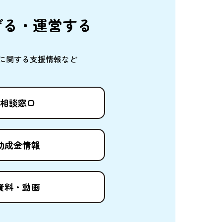
げる・
運営
する
に
関
する
支援情報
など
相談窓口
助成金情報
資料
・
動画