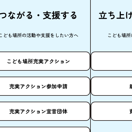
つながる・
支援
する
立
ち
上
こども
場所
の
活動
や
支援
をしたい
方
へ
こども
場所
こども
場所
充実
アクション
充実
アクション
参加申請
充実
アクション
宣言団体