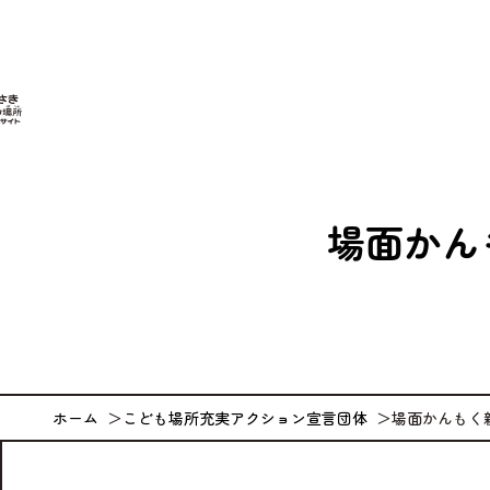
なが
場面かんも
ホーム
こども場所充実アクション宣言団体
場面かんもく親子