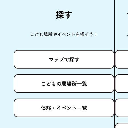
探
す
こども
場所
やイベントを
探
そう！
マップで
探
す
こどもの
居場所
一覧
体験
・イベント
一覧