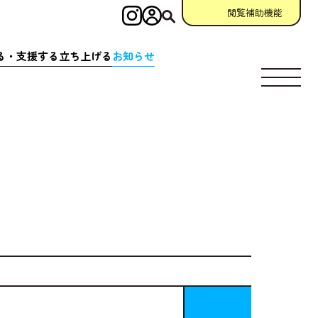
閲覧補助機能
インスタグラム
ログイン
検索
る・
支援
する
立
ち
上
げる
お
知
らせ
す
場所
充実
アクション
相談窓口
場所
クション
一覧
参加
申請
助成金情報
ント
クション
一覧
宣言
団体
資料
・
動画
ング
掲示板
について