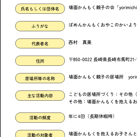
場面かんもく親子の会「yorimich
氏名もしくは団体名
ばめんかんもくおやこのかいよ
ふりがな
西村 真美
代表者名
〒850-0022 長崎県長崎市馬町
住所
場面かんもく親子の居場所 yorim
居場所等の名称
こどもの居場所づくり：その他（
主な活動内容
その他：場面かんもくを抱える
年に4回（長期休暇時）
活動の頻度
場面かんもくを抱えるお子さん
活動の対象者