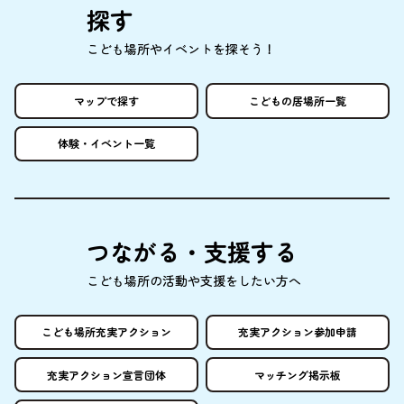
探
す
こども
場所
やイベントを
探
そう！
マップで
探
す
こどもの
居場所
一覧
体験
・イベント
一覧
つながる・
支援
する
こども
場所
の
活動
や
支援
をしたい
方
へ
こども
場所
充実
アクション
充実
アクション
参加申請
充実
アクション
宣言団体
マッチング
掲示板