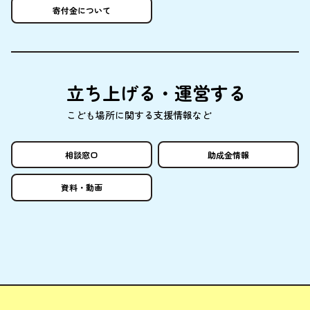
寄付金
について
立
ち
上
げる・
運営
する
こども
場所
に
関
する
支援情報
など
相談窓口
助成金情報
資料
・
動画