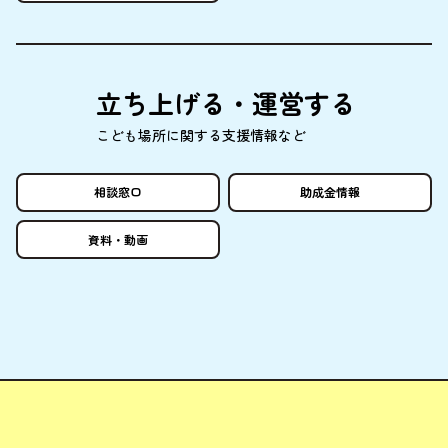
立
ち
上
げる・
運営
する
こども
場所
に
関
する
支援情報
など
相談窓口
助成金情報
資料
・
動画