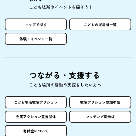
こども
場所
やイベントを
探
そう！
マップで
探
す
こどもの
居場所
一覧
体験
・イベント
一覧
つながる・
支援
する
こども
場所
の
活動
や
支援
をしたい
方
へ
こども
場所
充実
アクション
充実
アクション
参加申請
充実
アクション
宣言団体
マッチング
掲示板
寄付金
について