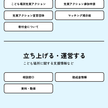
こども
場所
充実
アクション
充実
アクション
参加申請
充実
アクション
宣言団体
マッチング
掲示板
寄付金
について
立
ち
上
げる・
運営
する
こども
場所
に
関
する
支援情報
など
相談窓口
助成金情報
資料
・
動画