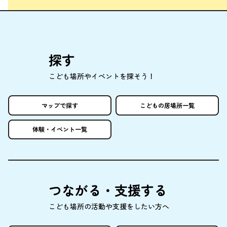
探
す
こども
場所
やイベントを
探
そう！
マップで
探
す
こどもの
居場所
一覧
体験
・イベント
一覧
つながる・
支援
する
こども
場所
の
活動
や
支援
をしたい
方
へ