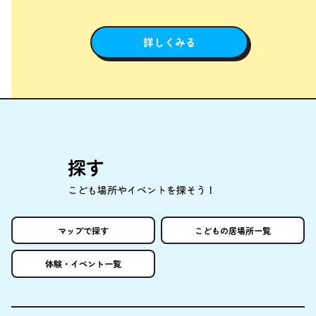
詳しくみる
探
す
こども
場所
やイベントを
探
そう！
マップで
探
す
こどもの
居場所
一覧
体験
・イベント
一覧