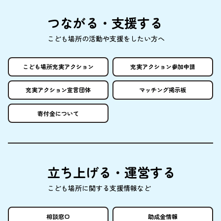
つながる・
支援
する
こども
場所
の
活動
や
支援
をしたい
方
へ
こども
場所
充実
アクション
充実
アクション
参加申請
充実
アクション
宣言団体
マッチング
掲示板
寄付金
について
立
ち
上
げる・
運営
する
こども
場所
に
関
する
支援情報
など
相談窓口
助成金情報