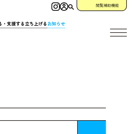
閲覧補助機能
インスタグラム
ログイン
検索
る・
支援
する
立
ち
上
げる
お
知
らせ
す
場所
充実
アクション
相談窓口
場所
クション
一覧
参加
申請
助成金情報
ント
クション
一覧
宣言
団体
資料
・
動画
ング
掲示板
について