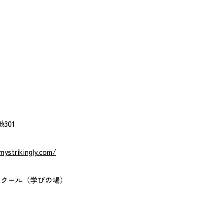
301
mystrikingly.com/
スクール（学びの場）