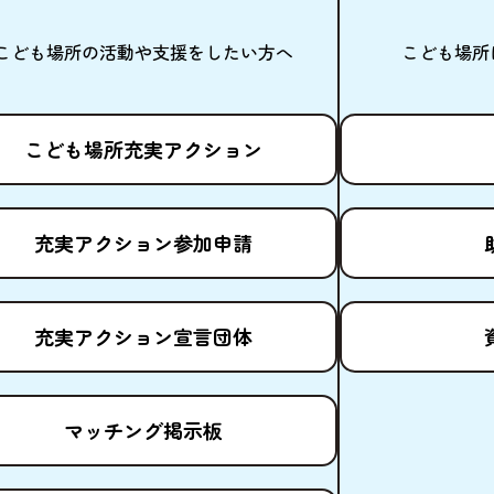
こども
場所
の
活動
や
支援
をしたい
方
へ
こども
場所
こども
場所
充実
アクション
充実
アクション
参加申請
充実
アクション
宣言団体
マッチング
掲示板