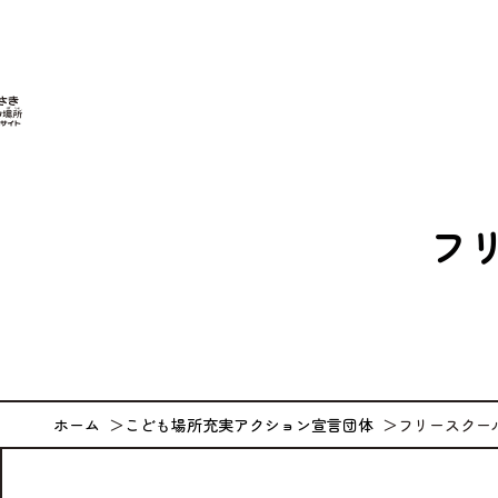
なが
フ
ホーム
こども場所充実アクション宣言団体
フリースクー