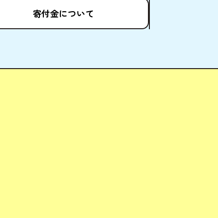
寄付金
について
ども場所ポータルサイト