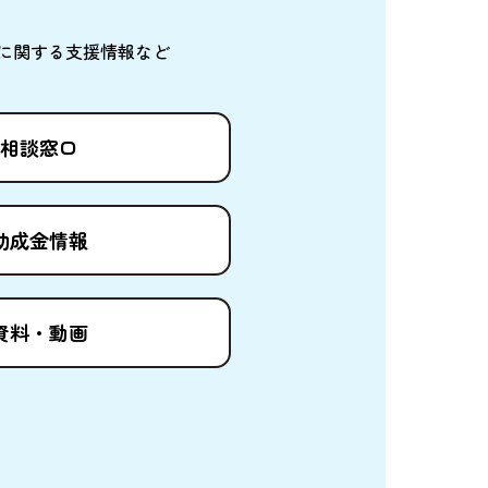
に
関
する
支援情報
など
相談窓口
助成金情報
資料
・
動画