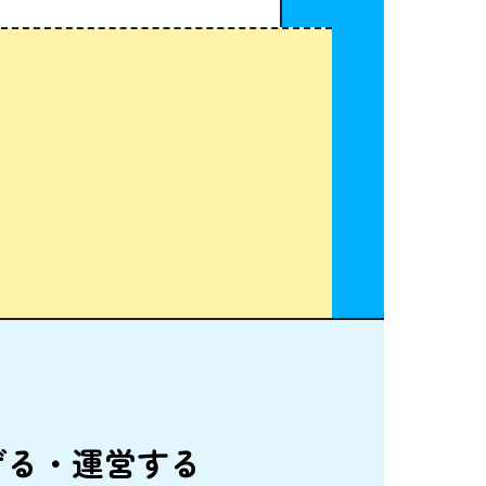
げる・
運営
する