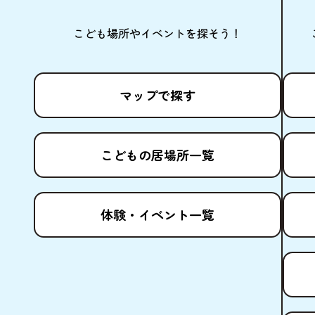
こども
場所
やイベントを
探
そう！
マップで
探
す
こどもの
居場所
一覧
体験
・イベント
一覧