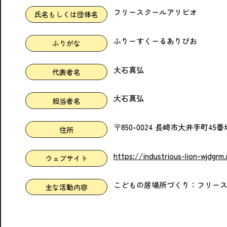
フリースクールアリビオ
氏名もしくは団体名
ふりーすくーるありびお
ふりがな
大石真弘
代表者名
大石真弘
担当者名
〒850-0024 長崎市大井手町45番地
住所
https://industrious-lion-wjdgrm.
ウェブサイト
こどもの居場所づくり：フリー
主な活動内容