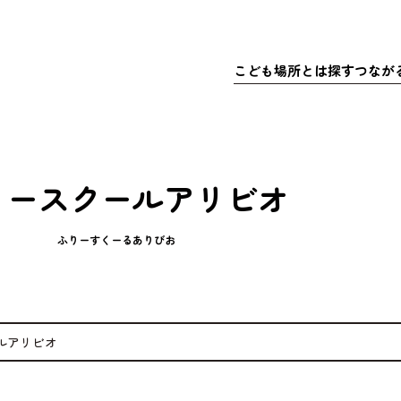
こども
場所
とは
探
す
つなが
さきこども場所ポータルサイト
マップで
こども
探
こどもの
充実
居
ア
リースクールアリビオ
体験
・イベ
充実
ア
マッチ
ふりーすくーるありびお
寄付金
ルアリビオ