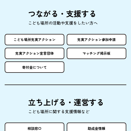
つながる・
支援
する
こども
場所
の
活動
や
支援
をしたい
方
へ
こども
場所
充実
アクション
充実
アクション
参加申請
充実
アクション
宣言団体
マッチング
掲示板
寄付金
について
立
ち
上
げる・
運営
する
こども
場所
に
関
する
支援情報
など
相談窓口
助成金情報