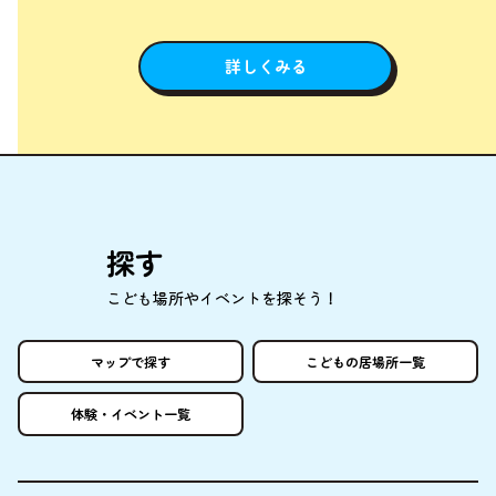
詳しくみる
探
す
こども
場所
やイベントを
探
そう！
マップで
探
す
こどもの
居場所
一覧
体験
・イベント
一覧