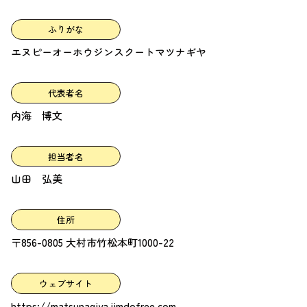
ふりがな
エヌピーオーホウジンスクートマツナギヤ
代表者名
内海 博文
担当者名
山田 弘美
住所
〒856-0805 大村市竹松本町1000-22
ウェブサイト
https://matsunagiya.jimdofree.com