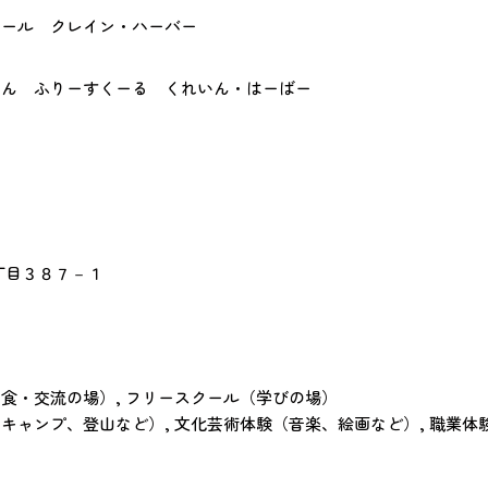
クール クレイン・ハーバー
じん ふりーすくーる くれいん・はーばー
３丁目３８７－１
食・交流の場）, フリースクール（学びの場）
ャンプ、登山など）, 文化芸術体験（音楽、絵画など）, 職業体験