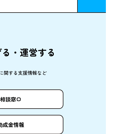
げる・
運営
する
に
関
する
支援情報
など
相談窓口
助成金情報