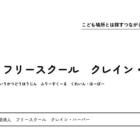
こども
場所
とは
探
す
つなが
さきこども場所ポータルサイト
マップで
こども
探
こどもの
充実
居
ア
 フリースクール クレイン
体験
・イベ
充実
ア
マッチ
いりかつどうほうじん ふりーすくーる くれいん・はーばー
寄付金
動法人 フリースクール クレイン・ハーバー