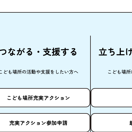
つながる・
支援
する
立
ち
上
こども
場所
の
活動
や
支援
をしたい
方
へ
こども
場所
こども
場所
充実
アクション
充実
アクション
参加申請