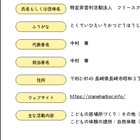
特定非営利活動法人 フリース
氏名もしくは団体名
とくていひえいりかつどうほう
ふりがな
中村 尊
代表者名
中村 尊
担当者名
〒852-8145 長崎県長崎市昭和
住所
https://craneharbor.info/
ウェブサイト
こどもの居場所づくり：その他（
主な活動内容
こどもの体験の提供：自然体験（キ