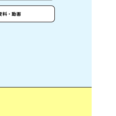
資料
・
動画