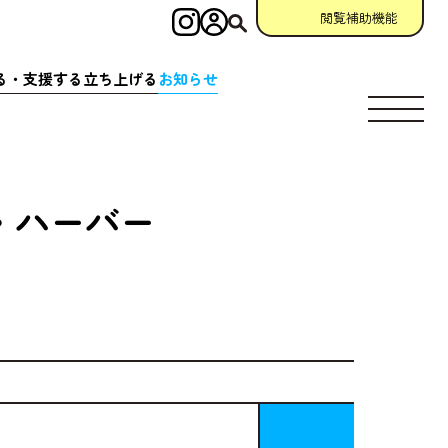
閲覧補助機能
インスタグラム
ログイン
検索
る・
支援
する
立
ち
上
げる
お
知
らせ
す
場所
充実
アクション
相談窓口
場所
クション
一覧
参加
申請
助成金情報
・ハーバー
ント
クション
一覧
宣言
団体
資料
・
動画
ング
掲示板
について