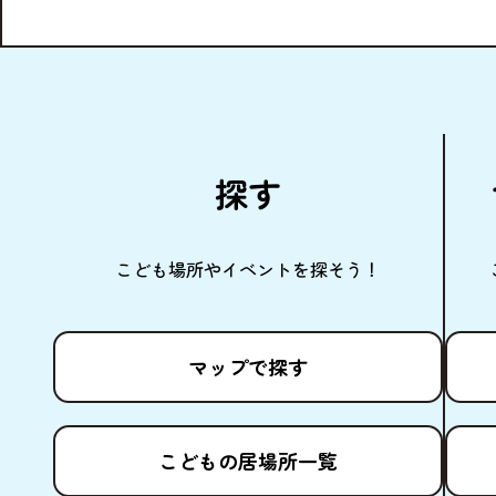
探
す
こども
場所
やイベントを
探
そう！
マップで
探
す
こどもの
居場所
一覧