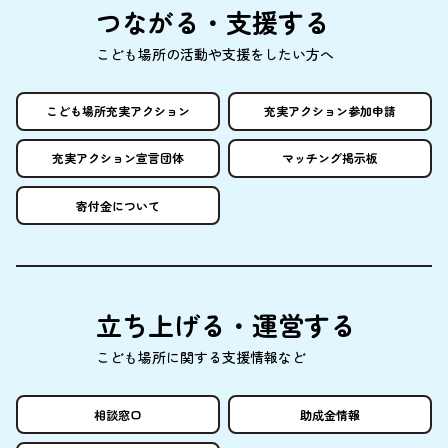
つながる・
支援
する
こども
場所
の
活動
や
支援
をしたい
方
へ
こども
場所
充実
アクション
充実
アクション
参加申請
充実
アクション
宣言団体
マッチング
掲示板
寄付金
について
立
ち
上
げる・
運営
する
こども
場所
に
関
する
支援情報
など
相談窓口
助成金情報