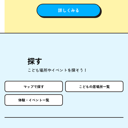
詳しくみる
探
す
こども
場所
やイベントを
探
そう！
マップで
探
す
こどもの
居場所
一覧
体験
・イベント
一覧