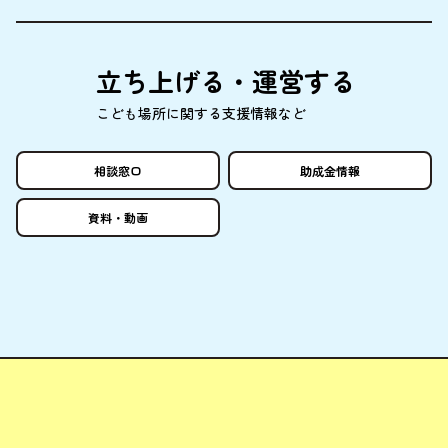
立
ち
上
げる・
運営
する
こども
場所
に
関
する
支援情報
など
相談窓口
助成金情報
資料
・
動画