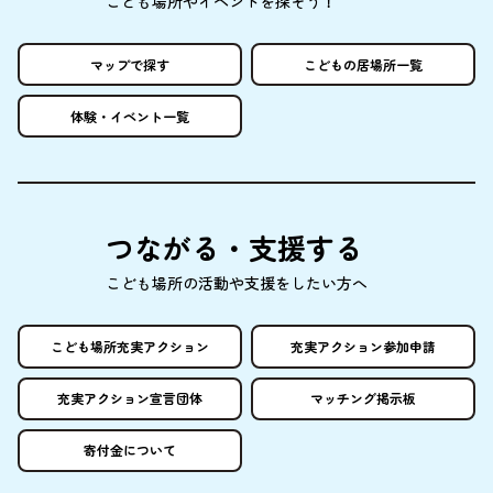
こども
場所
やイベントを
探
そう！
マップで
探
す
こどもの
居場所
一覧
体験
・イベント
一覧
つながる・
支援
する
こども
場所
の
活動
や
支援
をしたい
方
へ
こども
場所
充実
アクション
充実
アクション
参加申請
充実
アクション
宣言団体
マッチング
掲示板
寄付金
について