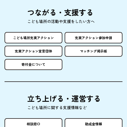
つながる・
支援
する
こども
場所
の
活動
や
支援
をしたい
方
へ
こども
場所
充実
アクション
充実
アクション
参加申請
充実
アクション
宣言団体
マッチング
掲示板
寄付金
について
立
ち
上
げる・
運営
する
こども
場所
に
関
する
支援情報
など
相談窓口
助成金情報