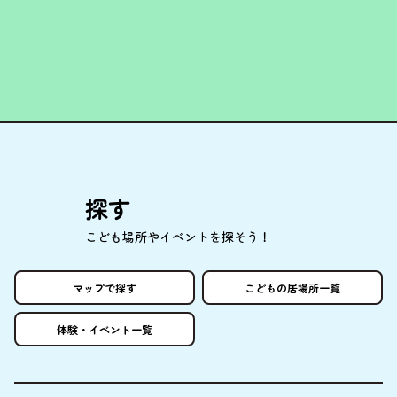
探
す
こども
場所
やイベントを
探
そう！
マップで
探
す
こどもの
居場所
一覧
体験
・イベント
一覧