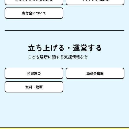
寄付金
について
立
ち
上
げる・
運営
する
こども
場所
に
関
する
支援情報
など
相談窓口
助成金情報
資料
・
動画