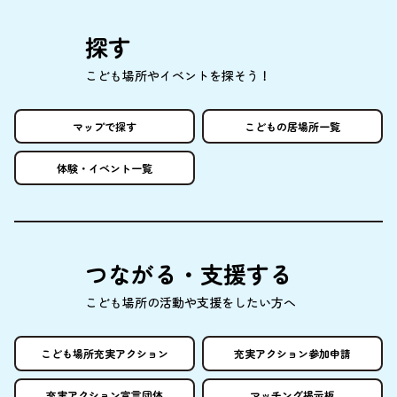
探
す
こども
場所
やイベントを
探
そう！
マップで
探
す
こどもの
居場所
一覧
体験
・イベント
一覧
つながる・
支援
する
こども
場所
の
活動
や
支援
をしたい
方
へ
こども
場所
充実
アクション
充実
アクション
参加申請
充実
アクション
宣言団体
マッチング
掲示板