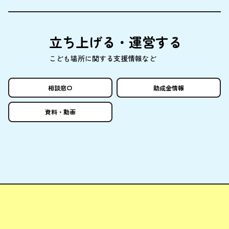
立
ち
上
げる・
運営
する
こども
場所
に
関
する
支援情報
など
相談窓口
助成金情報
資料
・
動画