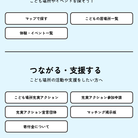
こども
場所
やイベントを
探
そう！
マップで
探
す
こどもの
居場所
一覧
体験
・イベント
一覧
つながる・
支援
する
こども
場所
の
活動
や
支援
をしたい
方
へ
こども
場所
充実
アクション
充実
アクション
参加申請
充実
アクション
宣言団体
マッチング
掲示板
寄付金
について