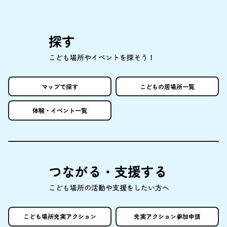
探
す
こども
場所
やイベントを
探
そう！
マップで
探
す
こどもの
居場所
一覧
体験
・イベント
一覧
つながる・
支援
する
こども
場所
の
活動
や
支援
をしたい
方
へ
こども
場所
充実
アクション
充実
アクション
参加申請