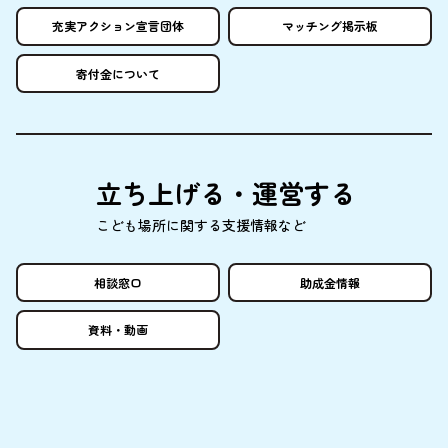
充実
アクション
宣言団体
マッチング
掲示板
寄付金
について
立
ち
上
げる・
運営
する
こども
場所
に
関
する
支援情報
など
相談窓口
助成金情報
資料
・
動画