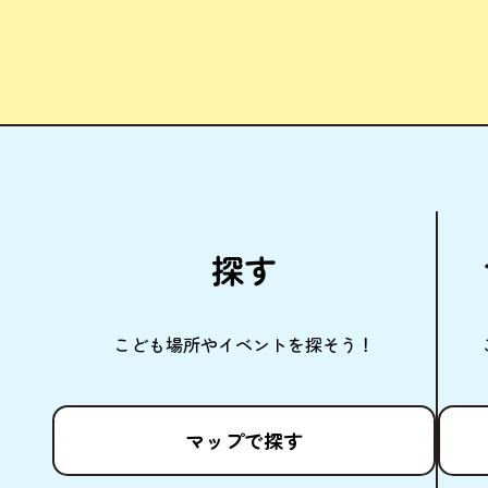
探
す
こども
場所
やイベントを
探
そう！
マップで
探
す