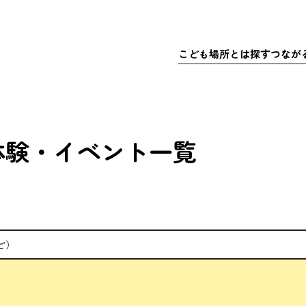
こども
場所
とは
探
す
つなが
さきこども場所ポータルサイト
マップで
こども
探
こどもの
充実
居
ア
体験
・イベント
一覧
体験
・イベ
充実
ア
マッチ
寄付金
ど）