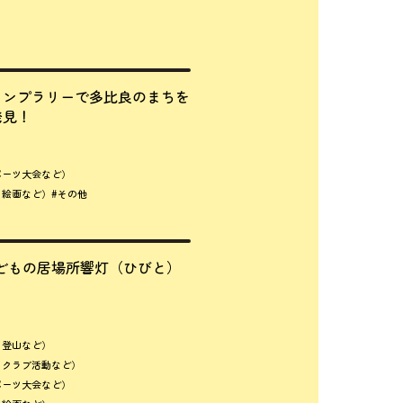
タンプラリーで多比良のまちを
発見！
ポーツ大会など）
、絵画など）
#その他
どもの居場所響灯（ひびと）
、登山など）
、クラブ活動など）
ポーツ大会など）