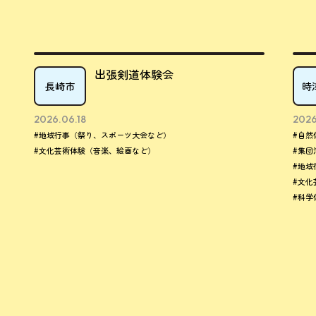
出張剣道体験会
長崎市
時
2026.06.18
2026
#地域行事（祭り、スポーツ大会など）
#自然
#文化芸術体験（音楽、絵画など）
#集団
#地域
#文化
#科学