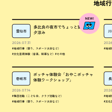
地域行
多比良の夜市でちょっと変わった
雲仙市
川
夕涼み
2026.07.31
2026
#地域行事（祭り、スポーツ大会など）
#地域
#文化芸術体験（音楽、絵画など）
#その他
ボッチャ体験会「おやこボッチャ
壱岐市
長
体験ワークショップ」
2026.07.14
2026
#集団活動（こども会、クラブ活動など）
#地域
#地域行事（祭り、スポーツ大会など）
#文化