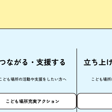
つながる・
支援
する
立
ち
上
こども
場所
の
活動
や
支援
をしたい
方
へ
こども
場所
こども
場所
充実
アクション