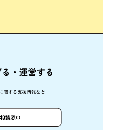
げる・
運営
する
に
関
する
支援情報
など
相談窓口