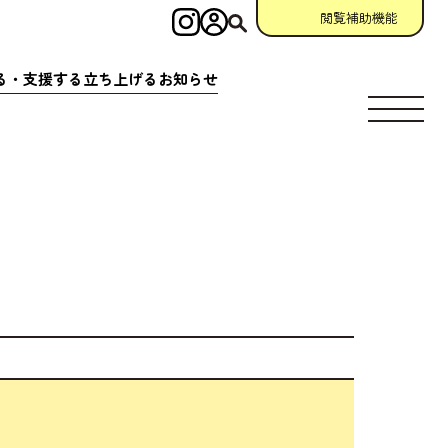
閲覧補助機能
インスタグラム
ログイン
検索
る・
支援
する
立
ち
上
げる
お
知
らせ
す
場所
充実
アクション
相談窓口
場所
クション
一覧
参加
申請
助成金情報
ント
クション
一覧
宣言
団体
資料
・
動画
ング
掲示板
について