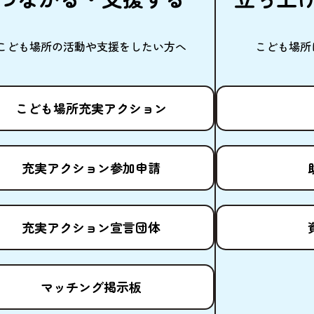
こども
場所
の
活動
や
支援
をしたい
方
へ
こども
場所
こども
場所
充実
アクション
充実
アクション
参加申請
充実
アクション
宣言団体
マッチング
掲示板