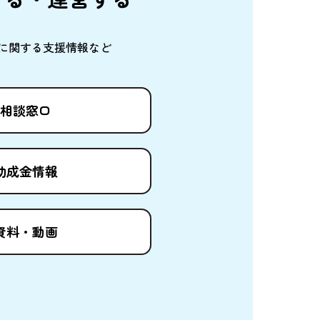
に
関
する
支援情報
など
相談窓口
助成金情報
資料
・
動画