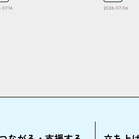
.07.14
2026.07.06
つながる・
支援
する
立
ち
上