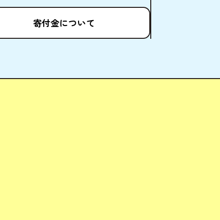
寄付金
について
ども場所ポータルサイト