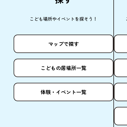
こども
場所
やイベントを
探
そう！
マップで
探
す
こどもの
居場所
一覧
体験
・イベント
一覧