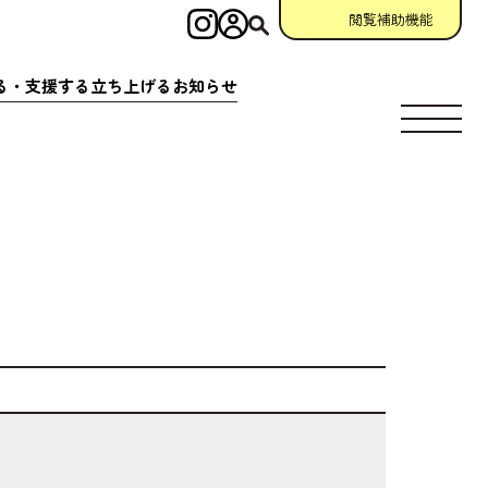
閲覧補助機能
インスタグラム
ログイン
検索
る・
支援
する
立
ち
上
げる
お
知
らせ
す
場所
充実
アクション
相談窓口
場所
クション
一覧
参加
申請
助成金情報
ント
クション
一覧
宣言
団体
資料
・
動画
ング
掲示板
について