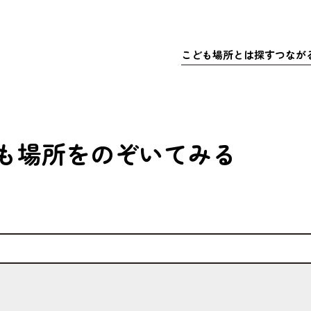
こども
場所
とは
探
す
つなが
さきこども場所ポータルサイト
マップで
こども
探
こどもの
充実
居
ア
も
場所
をのぞいてみる
体験
・イベ
充実
ア
マッチ
寄付金