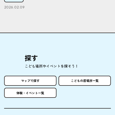
2026.02.09
探
す
こども
場所
やイベントを
探
そう！
マップで
探
す
こどもの
居場所
一覧
体験
・イベント
一覧