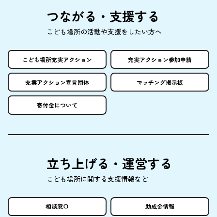
つながる・
支援
する
こども
場所
の
活動
や
支援
をしたい
方
へ
こども
場所
充実
アクション
充実
アクション
参加申請
充実
アクション
宣言団体
マッチング
掲示板
寄付金
について
立
ち
上
げる・
運営
する
こども
場所
に
関
する
支援情報
など
相談窓口
助成金情報