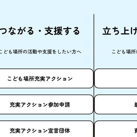
つながる・
支援
する
立
ち
上
こども
場所
の
活動
や
支援
をしたい
方
へ
こども
場所
こども
場所
充実
アクション
充実
アクション
参加申請
充実
アクション
宣言団体