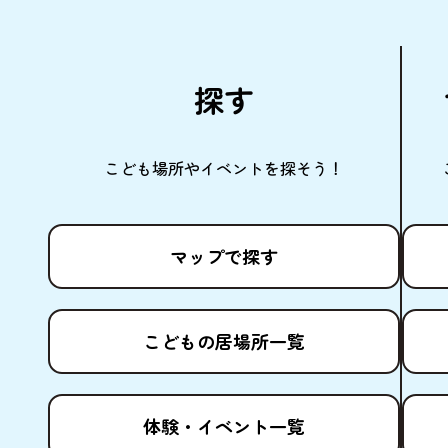
探
す
こども
場所
やイベントを
探
そう！
マップで
探
す
こどもの
居場所
一覧
体験
・イベント
一覧