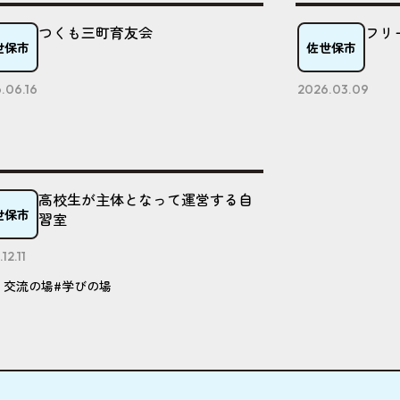
つくも三町育友会
フリ
世保市
佐世保市
.06.16
2026.03.09
高校生が主体となって運営する自
世保市
習室
12.11
・交流の場
#学びの場