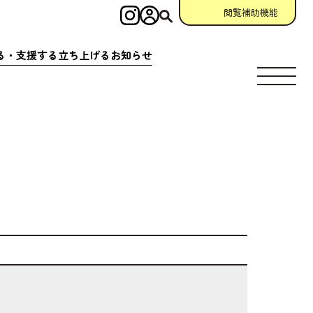
閲覧補助機能
インスタグラム
ログイン
検索
る・
支援
する
立
ち
上
げる
お
知
らせ
す
場所
充実
アクション
相談窓口
場所
クション
一覧
参加
申請
助成金情報
ント
クション
一覧
宣言
団体
資料
・
動画
ング
掲示板
について