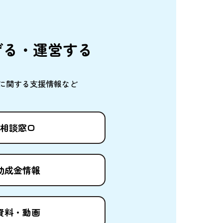
げる・
運営
する
に
関
する
支援情報
など
相談窓口
助成金情報
資料
・
動画