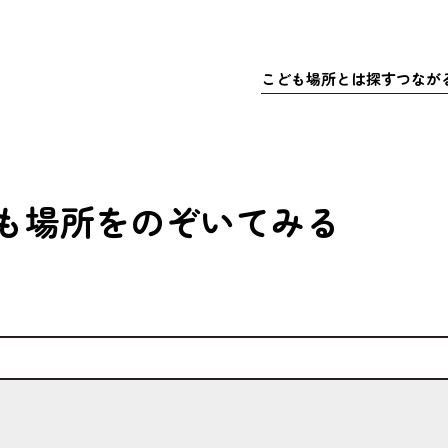
こども
場所
とは
探
す
つなが
さきこども場所ポータルサイト
マップで
こども
探
こどもの
充実
居
ア
も
場所
をのぞいてみる
体験
・イベ
充実
ア
マッチ
寄付金